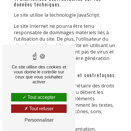
données techniques.
Le site utilise la technologie JavaScript.
Le site Internet ne pourra être tenu
responsable de dommages matériels liés à
l’utilisation du site. De plus, l’utilisateur du
site s’engage à accéder au site en utilisant un
matériel récent, ne contenant pas de virus et
avec un navigateur de dernière génération
mis-à-jour
Ce site utilise des cookies et
vous donne le contrôle sur
5. Propriété intellectuelle et contrefaçons.
ceux que vous souhaitez
activer
Ligne de Conduite est propriétaire des droits
de propriété intellectuelle ou détient les
Tout accepter
droits d’usage sur tous les éléments
accessibles sur le site, notamment les textes,
Tout refuser
images, graphismes, logo, icônes, sons,
logiciels.
Personnaliser
Toute reproduction, représentation,